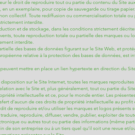
teur le droit de reproduire tout ou partie du contenu du Site aux
en un exemplaire, pour copie de sauvegarde ou tirage papier. 
 non collectif. Toute rediffusion ou commercialisation totale ou
trictement interdite.
uction et de stockage, dans les conditions strictement décrites 
ents, toute reproduction totale ou partielle des marques ou lo
ement interdite.
rtielle des bases de données figurant sur le Site Web, et prot
 européenne relative à la protection des bases de données, est in
e peuvent mettre en place un lien hypertexte en direction du Si
 disposition sur le Site Internet, toutes les marques reproduites
lation avec le Site et, plus généralement, tout ou partie du Sit
ropriété intellectuelle et ce, pour le monde entier. Les présent
nsfert d’aucun de ces droits de propriété intellectuelle au profit d
it de reproduire et/ou utiliser les marques et logos présents sur l
raduire, reproduire, diffuser, vendre, publier, exploiter de tou
tronique ou autres tout ou partie des informations (même partiel
sein de son entreprise ou à un tiers quel qu’il soit une revue e
ormations présentes sur le Site.