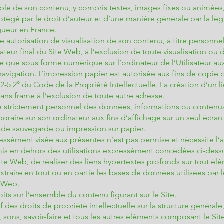
ble de son contenu, y compris textes, images fixes ou animée
otégé par le droit d’auteur et d’une manière générale par la légi
igueur en France.
utorisation de visualisation de son contenu, à titre personnel
lisateur final du Site Web, à l’exclusion de toute visualisation ou
que sous forme numérique sur l’ordinateur de l’Utilisateur aux
avigation. L’impression papier est autorisée aux fins de copie p
122-5 2° du Code de la Propriété Intellectuelle. La création d’un 
sans frame à l’exclusion de toute autre adresse.
ge strictement personnel des données, informations ou contenus 
oraire sur son ordinateur aux fins d’affichage sur un seul écran
 de sauvegarde ou impression sur papier.
ressément visée aux présentes n’est pas permise et nécessite l’a
rmis en dehors des utilisations expressément concédées ci-des
te Web, de réaliser des liens hypertextes profonds sur tout él
extraire en tout ou en partie les bases de données utilisées par l
e Web.
oits sur l’ensemble du contenu figurant sur le Site.
f des droits de propriété intellectuelle sur la structure générale, 
sons, savoir-faire et tous les autres éléments composant le Site