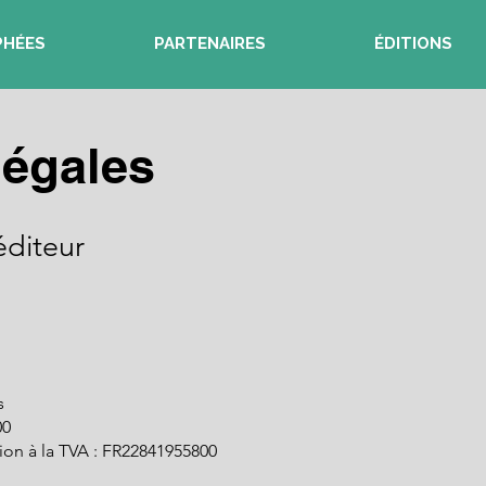
PHÉES
PARTENAIRES
ÉDITIONS
légales
éditeur
s
00
ion à la TVA : FR22841955800