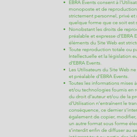
EBRA Events consent à l’Utilisa
monoposte et de reproduction, 
strictement personnel, privé et
quelque forme que ce soit est s
Nonobstant les droits de reprod
préalable et expresse d'EBRA Ev
éléments du Site Web est strict
Toute reproduction totale ou pa
Intellectuelle et la législation
d'EBRA Events.
Les Utilisateurs du Site Web n
et préalable d'EBRA Events.
Toutes les informations mises à
et/ou technologies fournis en re
du droit d’auteur et/ou de la p
d’Utilisation n’entraînent le tra
conséquence, ce dernier s’interd
également de copier, modifier, t
un autre format sous forme élec
s’interdit enfin de diffuser au 
intégrant tout ou partie des inf